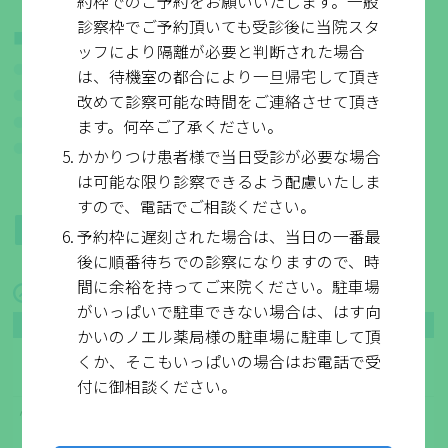
約枠でのご予約をお願いいたします。一般
診察枠でご予約頂いても受診後に当院スタ
交通アクセス
ッフにより隔離が必要と判断された場合
京阪電車「龍谷大前深草」駅 徒歩5分
は、待機室の都合により一旦帰宅して頂き
京都市営バス南5番「龍谷大学前」バス停 徒歩3分
改めて診察可能な時間をご連絡させて頂き
京都市営地下鉄「くいな橋」駅から徒歩10分
ます。何卒ご了承ください。
京都駅から京都市営バス南5番「竹田駅東口行き」乗車
かかりつけ患者様で当日受診が必要な場合
「深草 西浦町」バス停下車徒歩1分
は可能な限り診察できるよう配慮いたしま
すので、電話でご相談ください。
無料駐車場5台完備
予約枠に遅刻された場合は、当日の一番最
後に順番待ちでの診察になりますので、時
間に余裕を持ってご来院ください。駐車場
診療時間
がいっぱいで駐車できない場合は、はす向
時間／曜日
月
火
水
木
金
土
かいのノエル薬局様の駐車場に駐車して頂
9:00
12:30
くか、そこもいっぱいの場合はお電話で受
～
●
●
●
／
●
●
受付 8:30～
付に御相談ください。
心臓リハビリ・往診
●
／
●
／
●
／
13:30
16:30
～