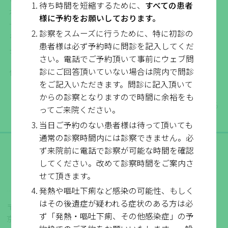
待ち時間を短縮するために、
すべての患者
水曜日の夜診とエコー検査を担当しておりました長男俊
様に予約をお願いしております。
一郎医師が、今後は診察
診察をスムーズに行うために、特に初診の
を引き継がせていただきます。
患者様は必ず予約時に問診を記入してくだ
長い間、ありがとうございました。
さい。電話でご予約頂いて事前にウェブ問
診にご回答頂いていない場合は院内で問診
仁木俊平
をご記入いただきます。問診に記入頂いて
からの診察となりますので時間に余裕をも
一覧に戻る
ってご来院ください。
当日ご予約のない患者様は待って頂いても
通常の診察時間内には診察できません。必
仁木医院
ず来院前に電話で診察が可能な時間を確認
してください。改めて診察時間をご案内さ
京都市伏見区深草 内科・循環器内科
せて頂きます。
発熱や嘔吐下痢など感染の可能性、もしく
はその後遺症が疑われる症状のある方は必
〒612-0029
ず「発熱・嘔吐下痢、その他感染症」の予
京都府京都市伏見区深草西浦町4丁目21番地