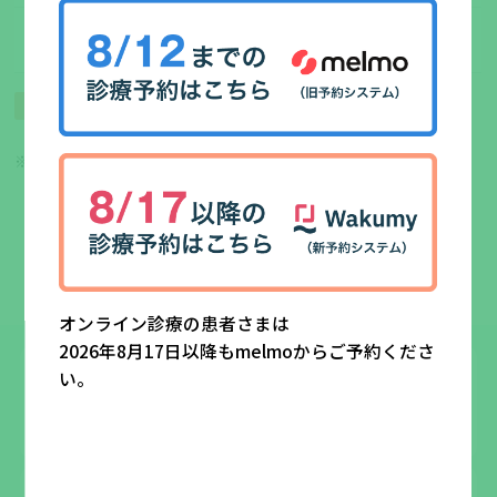
16:30
19:00
～
●
／
●
／
●
／
受付 16:00～
木・日・祝／火・土の午後
※ 往診は、かかりつけの患者さんを対象とさせて頂きます。
往診
のみ希望の新規患者さんは今のところマンパワーの都合でお受
けできません。何卒ご了承下さい。
オンライン診療の患者さまは
2026年8月17日以降もmelmoからご予約くださ
い。